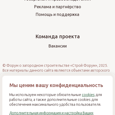
Реклама и партнёрство
Помощь и поддержка
Команда проекта
Вакансии
© Форум о загородном строительстве «Строй Форум», 2025.
Все материалы данного сайта являются объектами авторского
права (в том числе дизайн). Запрещается копирование,
распространение (в том числе путём размещения на других
Мы ценим вашу конфиденциальность
сайтах и ресурсах в Интернете) или иное использование
информации и объектов без предварительного согласия
правообладателя. При полном или частичном использовании
Мы используем некоторые обязательные
cookies
для
материалов обязательно размещение активной прямой
работы сайта, а также дополнительные cookies для
гиперссылки на источник. Несанкционированное
обеспечения максимального удобства пользователя.
использование нарушает ст. 1270 и 1274 ГК РФ, ст. 146 УК РФ и
Дополнительная информация и настройка Ваших
ст. 7.12 КоАП РФ и влечёт ответственность в соответствии с