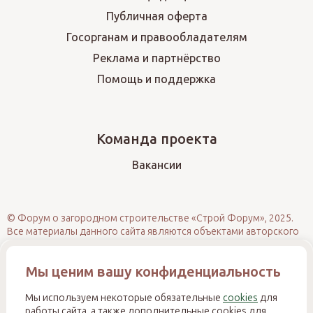
Публичная оферта
Госорганам и правообладателям
Реклама и партнёрство
Помощь и поддержка
Команда проекта
Вакансии
© Форум о загородном строительстве «Строй Форум», 2025.
Все материалы данного сайта являются объектами авторского
права (в том числе дизайн). Запрещается копирование,
распространение (в том числе путём размещения на других
Мы ценим вашу конфиденциальность
сайтах и ресурсах в Интернете) или иное использование
информации и объектов без предварительного согласия
правообладателя. При полном или частичном использовании
Мы используем некоторые обязательные
cookies
для
материалов обязательно размещение активной прямой
работы сайта, а также дополнительные cookies для