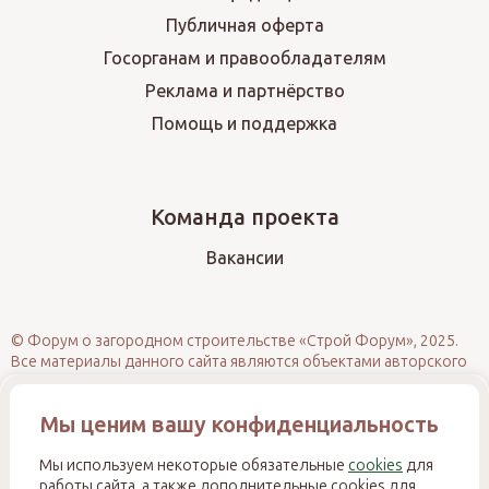
Публичная оферта
Госорганам и правообладателям
Реклама и партнёрство
Помощь и поддержка
Команда проекта
Вакансии
© Форум о загородном строительстве «Строй Форум», 2025.
Все материалы данного сайта являются объектами авторского
права (в том числе дизайн). Запрещается копирование,
распространение (в том числе путём размещения на других
Мы ценим вашу конфиденциальность
сайтах и ресурсах в Интернете) или иное использование
информации и объектов без предварительного согласия
правообладателя. При полном или частичном использовании
Мы используем некоторые обязательные
cookies
для
материалов обязательно размещение активной прямой
работы сайта, а также дополнительные cookies для