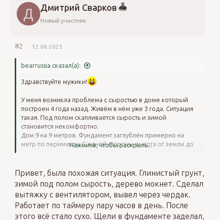
Дмитрий Сварков
Д
Новый участник
#2
12.06.2025
bearrussia сказал(а):
Здравствуйте мужики!
У меня возникла проблема с сыростью в доме который
построен 4 года назад. Живём в нём уже 3 года. Ситуация
такая. Под полом скапливается сырость и зимой
становится некомфортно.
Дом 9 на 9 метров. Фундамент заглублён примерно на
метр по периметру. С одной стороны высота от земли до
Нажмите, чтобы раскрыть...
верха фундамента около метра с другой стороны около 40
сантиметров так как участок с уклоном. Подушка под
фундаментом была из гравия но без плёнок или других
Привет, была похожая ситуация. Глинистый грунт,
защитных материалов. Грунт глинистый.
зимой под полом сырость, дерево мокнет. Сделал
вытяжку с вентилятором, вывел через чердак.
Продухи есть по 4 с каждой стороны диаметром 110
Работает по таймеру пару часов в день. После
миллиметров. Снаружи фундамент утеплён пеноплексом 5
сантиметров без заглубления. Зимой первые два венца
этого всё стало сухо. Щели в фундаменте заделал,