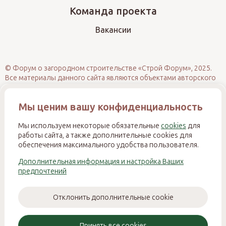
Команда проекта
Вакансии
© Форум о загородном строительстве «Строй Форум», 2025.
Все материалы данного сайта являются объектами авторского
права (в том числе дизайн). Запрещается копирование,
распространение (в том числе путём размещения на других
Мы ценим вашу конфиденциальность
сайтах и ресурсах в Интернете) или иное использование
информации и объектов без предварительного согласия
правообладателя. При полном или частичном использовании
Мы используем некоторые обязательные
cookies
для
материалов обязательно размещение активной прямой
работы сайта, а также дополнительные cookies для
гиперссылки на источник. Несанкционированное
обеспечения максимального удобства пользователя.
использование нарушает ст. 1270 и 1274 ГК РФ, ст. 146 УК РФ и
Дополнительная информация и настройка Ваших
ст. 7.12 КоАП РФ и влечёт ответственность в соответствии с
предпочтений
законодательством Российской Федерации.
Отклонить дополнительные cookie
© 2025 STROY-FORUM.RU / ИНН: 531301821728 ИП Смирнов
Никита Михайлович
Принять все cookies