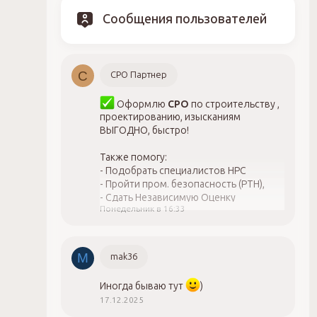
Сообщения пользователей
С
СРО Партнер
Оформлю
СРО
по строительству ,
проектированию, изысканиям
ВЫГОДНО, быстро!
Также помогу:
- Подобрать специалистов НРС
- Пройти пром. безопасность (РТН),
- Сдать Независимую Оценку
Понедельник в 16:33
Квалификации (НОК)
- Внести специалиста в нац. реестр
специалистов, НОСТРОЙ, НОПРИЗ,
- Закрыть вопросы с проверкой СРО,
M
mak36
- Оформить лицензию Минкульт, МЧС
- Повысить квалификацию, ОТ и ТБ
Иногда бываю тут
)
17.12.2025
Обращайтесь, 8-923-775-07-97