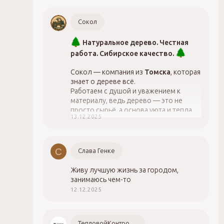
Сокол
Натуральное дерево. Честная
работа. Сибирское качество.
Сокол — компания из
Томска
, которая
знает о дереве всё.
Работаем с душой и уважением к
материалу, ведь дерево — это не
просто сырьё, а основа уюта и тепла.
13.12.2025
89528888847 - Дмитрий
С
Слава Генке
Живу лучшую жизнь за городом,
занимаюсь чем-то
12.12.2025
ТепловойКонтроль.РФ