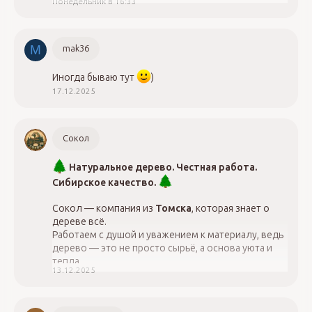
Понедельник в 16:33
НОСТРОЙ, НОПРИЗ,
- Закрыть вопросы с проверкой СРО,
- Оформить лицензию Минкульт, МЧС
- Повысить квалификацию, ОТ и ТБ
M
mak36
Обращайтесь, 8-923-775-07-97
Иногда бываю тут
)
17.12.2025
Сокол
Натуральное дерево. Честная работа.
Сибирское качество.
Сокол — компания из
Томска
, которая знает о
дереве всё.
Работаем с душой и уважением к материалу, ведь
дерево — это не просто сырьё, а основа уюта и
тепла.
13.12.2025
89528888847 - Дмитрий