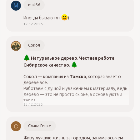
- Повысить квалификацию, ОТ и ТБ
M
mak36
Обращайтесь, 8-923-775-07-97
Иногда бываю тут
)
17.12.2025
Сокол
Натуральное дерево. Честная работа.
Сибирское качество.
Сокол — компания из
Томска
, которая знает о
дереве всё.
Работаем с душой и уважением к материалу, ведь
дерево — это не просто сырьё, а основа уюта и
тепла.
13.12.2025
89528888847 - Дмитрий
С
Слава Генке
Живу лучшую жизнь за городом, занимаюсь чем-