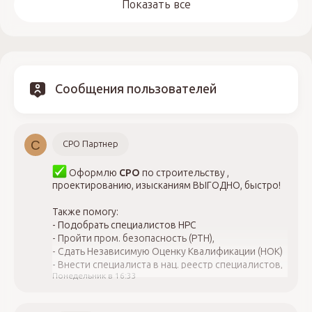
Показать все
Сообщения пользователей
С
СРО Партнер
Оформлю
СРО
по строительству ,
проектированию, изысканиям ВЫГОДНО, быстро!
Также помогу:
- Подобрать специалистов НРС
- Пройти пром. безопасность (РТН),
- Сдать Независимую Оценку Квалификации (НОК)
- Внести специалиста в нац. реестр специалистов,
Понедельник в 16:33
НОСТРОЙ, НОПРИЗ,
- Закрыть вопросы с проверкой СРО,
- Оформить лицензию Минкульт, МЧС