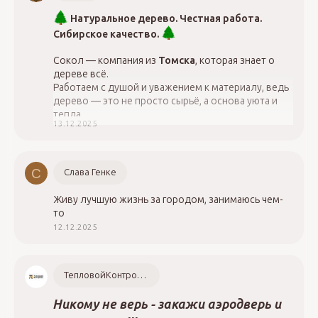
Натуральное дерево. Честная работа.
Сибирское качество.
Сокол — компания из
Томска
, которая знает о
дереве всё.
Работаем с душой и уважением к материалу, ведь
дерево — это не просто сырьё, а основа уюта и
тепла.
13.12.2025
89528888847 - Дмитрий
С
Слава Генке
Живу лучшую жизнь за городом, занимаюсь чем-
то
12.12.2025
ТепловойКонтроль.РФ
Никому не верь - закажи аэродверь и