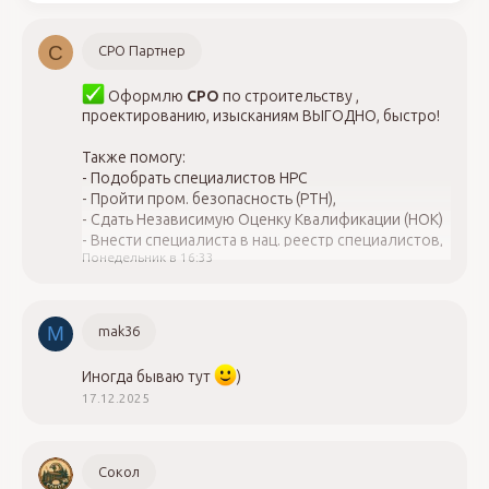
С
СРО Партнер
Оформлю
СРО
по строительству ,
проектированию, изысканиям ВЫГОДНО, быстро!
Также помогу:
- Подобрать специалистов НРС
- Пройти пром. безопасность (РТН),
- Сдать Независимую Оценку Квалификации (НОК)
- Внести специалиста в нац. реестр специалистов,
Понедельник в 16:33
НОСТРОЙ, НОПРИЗ,
- Закрыть вопросы с проверкой СРО,
- Оформить лицензию Минкульт, МЧС
- Повысить квалификацию, ОТ и ТБ
M
mak36
Обращайтесь, 8-923-775-07-97
Иногда бываю тут
)
17.12.2025
Сокол