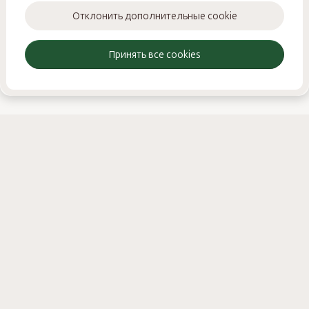
Отклонить дополнительные cookie
© 2025 STROY-FORUM.RU / ИНН: 531301821728 ИП Смирнов
Никита Михайлович
Принять все cookies
Реклама
Онлайн поддержка
NSS — Разработка форума