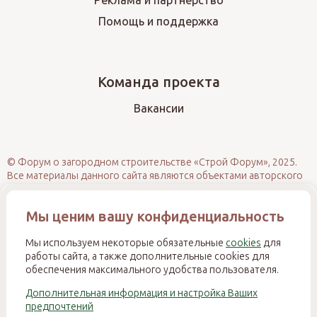
Реклама и партнёрство
Помощь и поддержка
Команда проекта
Вакансии
© Форум о загородном строительстве «Строй Форум», 2025.
Все материалы данного сайта являются объектами авторского
права (в том числе дизайн). Запрещается копирование,
распространение (в том числе путём размещения на других
Мы ценим вашу конфиденциальность
сайтах и ресурсах в Интернете) или иное использование
информации и объектов без предварительного согласия
правообладателя. При полном или частичном использовании
Мы используем некоторые обязательные
cookies
для
материалов обязательно размещение активной прямой
работы сайта, а также дополнительные cookies для
гиперссылки на источник. Несанкционированное
обеспечения максимального удобства пользователя.
использование нарушает ст. 1270 и 1274 ГК РФ, ст. 146 УК РФ и
Дополнительная информация и настройка Ваших
ст. 7.12 КоАП РФ и влечёт ответственность в соответствии с
предпочтений
законодательством Российской Федерации.