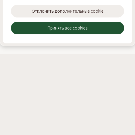
Отклонить дополнительные cookie
© 2025 STROY-FORUM.RU / ИНН: 531301821728 ИП Смирнов
Никита Михайлович
Принять все cookies
Реклама
Онлайн поддержка
NSS — Разработка форума