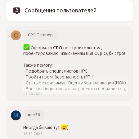
Сообщения пользователей
С
СРО Партнер
Оформлю
СРО
по строительству ,
проектированию, изысканиям ВЫГОДНО, быстро!
Также помогу:
- Подобрать специалистов НРС
- Пройти пром. безопасность (РТН),
- Сдать Независимую Оценку Квалификации (НОК)
- Внести специалиста в нац. реестр специалистов,
03.08.2026
НОСТРОЙ, НОПРИЗ,
- Закрыть вопросы с проверкой СРО,
- Оформить лицензию Минкульт, МЧС
- Повысить квалификацию, ОТ и ТБ
M
mak36
Обращайтесь, 8-923-775-07-97
Иногда бываю тут
)
17.12.2025