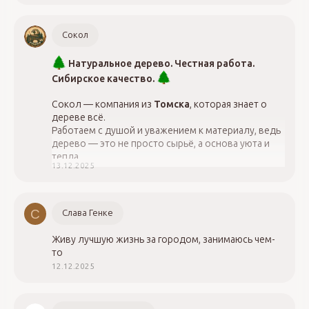
Сокол
Натуральное дерево. Честная работа.
Сибирское качество.
Сокол — компания из
Томска
, которая знает о
дереве всё.
Работаем с душой и уважением к материалу, ведь
дерево — это не просто сырьё, а основа уюта и
тепла.
13.12.2025
89528888847 - Дмитрий
С
Слава Генке
Живу лучшую жизнь за городом, занимаюсь чем-
то
12.12.2025