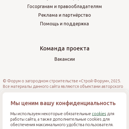
Госорганам и правообладателям
Реклама и партнёрство
Помощь и поддержка
Команда проекта
Вакансии
© Форум о загородном строительстве «Строй Форум», 2025.
Все материалы данного сайта являются объектами авторского
права (в том числе дизайн). Запрещается копирование,
распространение (в том числе путём размещения на других
Мы ценим вашу конфиденциальность
сайтах и ресурсах в Интернете) или иное использование
информации и объектов без предварительного согласия
правообладателя. При полном или частичном использовании
Мы используем некоторые обязательные
cookies
для
материалов обязательно размещение активной прямой
работы сайта, а также дополнительные cookies для
гиперссылки на источник. Несанкционированное
обеспечения максимального удобства пользователя.